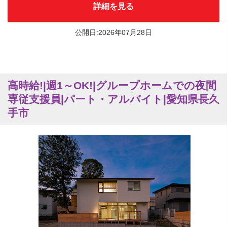
詳細を見る
公開日:2026年07月28日
高時給!|週1～OK!|グループホームでの夜間
専従支援員|パート・アルバイト|愛知県長久
手市