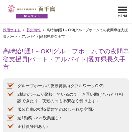
採用サイト
募集情報
高時給!|週1～OK!|グループホームでの夜間専従支援
員|パート・アルバイト|愛知県長久手市
高時給!|週1～OK!|グループホームでの夜間専
従支援員|パート・アルバイト|愛知県長久手
市
グループホームの夜勤募集♪(ダブルワークOK!)
2棟のホームが隣接しているので、お互い助け合ったり相
談できたり、夜勤の間も不安なく働けます♪
服装自由♪木造2階建てのおしゃれな空間♪
週1勤務～ok♪残業無し♪
正社員登用あり♪