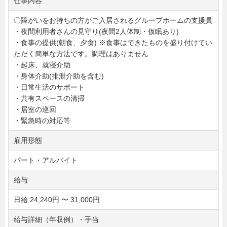
仕事内容
〇障がいをお持ちの方がご入居されるグループホームの支援員
・夜間利用者さんの見守り(夜間2人体制・仮眠あり)
・食事の提供(朝食、夕食) ※食事はできたものを盛り付けてい
ただく簡単な方法です。調理はありません
・起床、就寝介助
・身体介助(排泄介助を含む)
・日常生活のサポート
・共有スペースの清掃
・居室の巡回
・緊急時の対応等
雇用形態
パート・アルバイト
給与
日給 24,240円 〜 31,000円
給与詳細（年収例）・手当