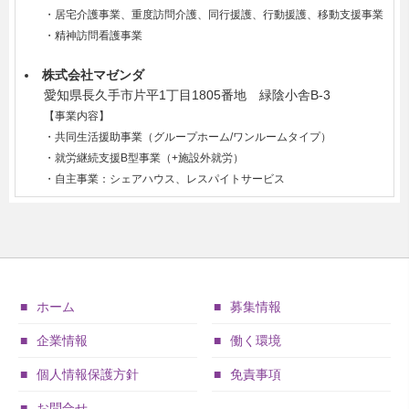
・居宅介護事業、重度訪問介護、同行援護、行動援護、移動支援事業
・精神訪問看護事業
株式会社マゼンダ
愛知県長久手市片平1丁目1805番地 緑陰小舎B-3
【事業内容】
・共同生活援助事業（グループホーム/ワンルームタイプ）
・就労継続支援B型事業（+施設外就労）
・自主事業：シェアハウス、レスパイトサービス
ホーム
募集情報
企業情報
働く環境
個人情報保護方針
免責事項
お問合せ